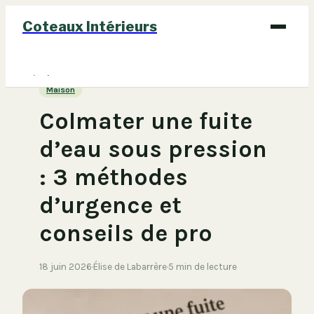
Coteaux Intérieurs
Bricolage
Maison
Déco
Colmater une fuite
Immobilier
d’eau sous pression
Jardinage
: 3 méthodes
Maison
d’urgence et
conseils de pro
18 juin 2026
·
Élise de Labarrère
·
5 min de lecture