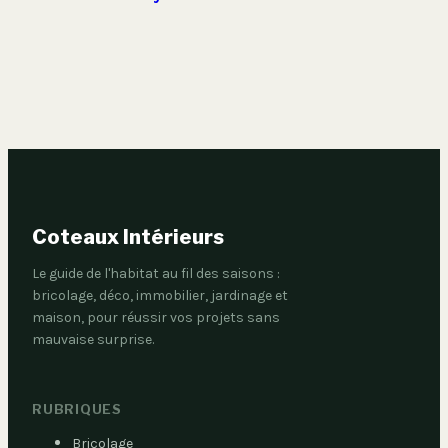
13 000 avis, points
clés pour gagner
de vigilance et
15% de productivité
verdict final
Coteaux Intérieurs
Le guide de l'habitat au fil des saisons :
bricolage, déco, immobilier, jardinage et
maison, pour réussir vos projets sans
mauvaise surprise.
RUBRIQUES
Bricolage