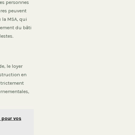
des personnes
ires peuvent
u la MSA, qui
ncement du bâti
estes.
e, le loyer
nstruction en
strictement
ernementales,
s pour vos