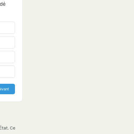
idé
ivant
État. Ce