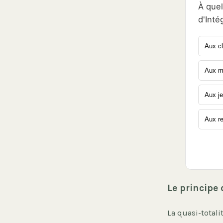
À quel
d'Inté
Aux c
Aux mé
Aux je
Aux re
Le principe
La quasi-totali