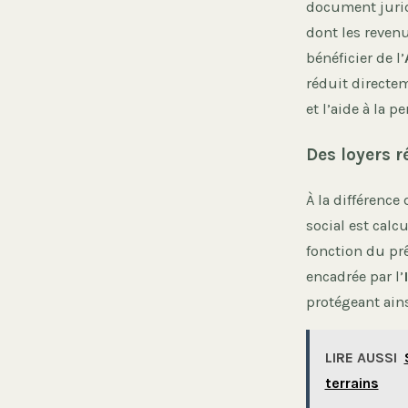
document jurid
dont les revenu
bénéficier de l’
réduit directe
et l’aide à la 
Des loyers 
À la différence 
social est calc
fonction du prê
encadrée par l’
protégeant ains
LIRE AUSSI
terrains