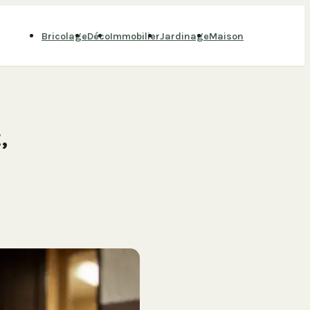
Bricolage
Déco
Immobilier
Jardinage
Maison
,