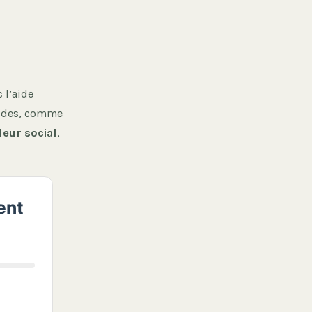
 l’aide
 aides, comme
leur social
,
ent