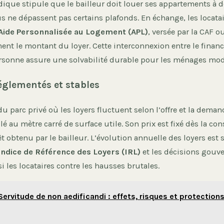
ique stipule que le bailleur doit louer ses appartements à 
s ne dépassent pas certains plafonds. En échange, les locata
Aide Personnalisée au Logement (APL)
, versée par la CAF o
ment le montant du loyer. Cette interconnexion entre le fina
personne assure une solvabilité durable pour les ménages mod
réglementés et stables
du parc privé où les loyers fluctuent selon l’offre et la demand
ulé au mètre carré de surface utile. Son prix est fixé dès la co
t obtenu par le bailleur. L’évolution annuelle des loyers est 
Indice de Référence des Loyers (IRL)
et les décisions gouv
i les locataires contre les hausses brutales.
Servitude de non aedificandi : effets, risques et protection