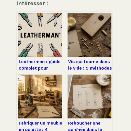
Intéresser :
Leatherman : guide
Vis qui tourne dans
complet pour
le vide : 5 méthodes
choisir et utiliser
pour réparer vos
l’outil multifonction
meubles sans
idéal
changer de pièce
Fabriquer un meuble
Reboucher une
en palette : 4
saignée dans le