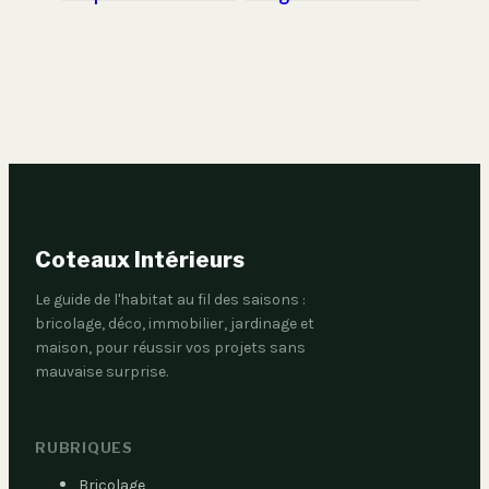
étapes clés pour un
placo : 3 étapes
résultat
pour éviter les
professionnel à
fissures
moins de 30€
Coteaux Intérieurs
Le guide de l'habitat au fil des saisons :
bricolage, déco, immobilier, jardinage et
maison, pour réussir vos projets sans
mauvaise surprise.
RUBRIQUES
Bricolage