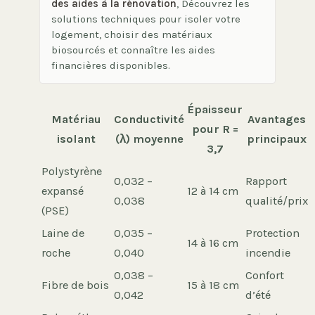
des aides à la rénovation
, Découvrez les
solutions techniques pour isoler votre
logement, choisir des matériaux
biosourcés et connaître les aides
financières disponibles.
Épaisseur
Matériau
Conductivité
Avantages
pour R =
isolant
(λ) moyenne
principaux
3,7
Polystyrène
0,032 –
Rapport
expansé
12 à 14 cm
0,038
qualité/prix
(PSE)
Laine de
0,035 –
Protection
14 à 16 cm
roche
0,040
incendie
0,038 –
Confort
Fibre de bois
15 à 18 cm
0,042
d’été