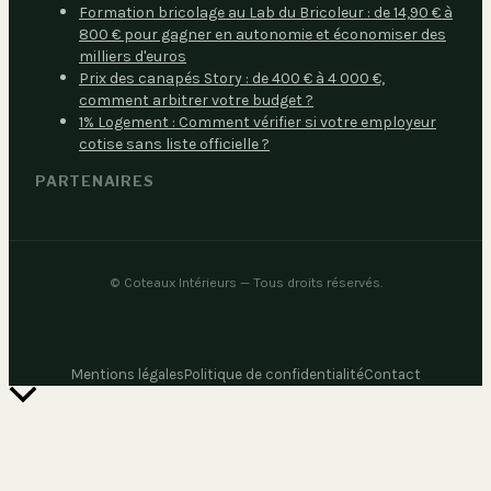
Formation bricolage au Lab du Bricoleur : de 14,90 € à
800 € pour gagner en autonomie et économiser des
milliers d'euros
Prix des canapés Story : de 400 € à 4 000 €,
comment arbitrer votre budget ?
1% Logement : Comment vérifier si votre employeur
cotise sans liste officielle ?
PARTENAIRES
©
Coteaux Intérieurs
— Tous droits réservés.
Mentions légales
Politique de confidentialité
Contact
Retour
en
haut