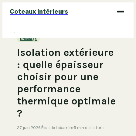
Coteaux Intérieurs
Bricolage
Bricolage
Déco
Isolation extérieure
Immobilier
: quelle épaisseur
Jardinage
choisir pour une
Maison
performance
thermique optimale
?
27 juin 2026
·
Élise de Labarrère
·
5 min de lecture