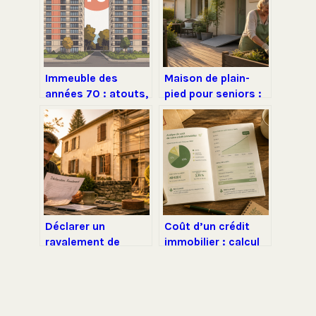
Immeuble des
Maison de plain-
années 70 : atouts,
pied pour seniors :
risques et travaux à
35 à 100 m² pour
prévoir
garantir votre
autonomie au
quotidien
Déclarer un
Coût d’un crédit
ravalement de
immobilier : calcul
façade : 2
réel, TAEG et frais
formulaires fiscaux
cachés à maîtriser
et le seuil des 50%
à connaître