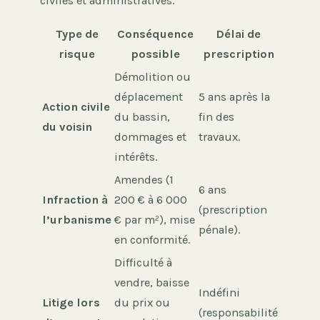
civiles et administratives.
Type de
Conséquence
Délai de
risque
possible
prescription
Démolition ou
déplacement
5 ans après la
Action civile
du bassin,
fin des
du voisin
dommages et
travaux.
intérêts.
Amendes (1
6 ans
Infraction à
200 € à 6 000
(prescription
l’urbanisme
€ par m²), mise
pénale).
en conformité.
Difficulté à
vendre, baisse
Indéfini
Litige lors
du prix ou
(responsabilité