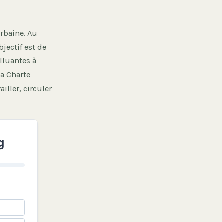
urbaine. Au
jectif est de
olluantes à
la Charte
iller, circuler
g