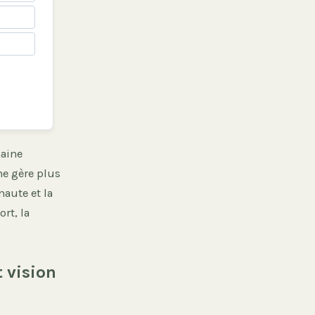
maine
ne gère plus
naute et la
rt, la
 vision