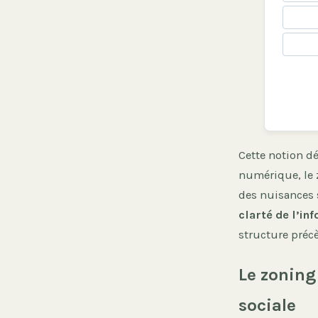
Cette notion d
numérique, le z
des nuisances s
clarté de l’in
structure précè
Le zoning
sociale