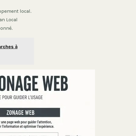
oppement local.
an Local
donné.
arches à