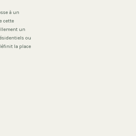
esse à un
e cette
ellement un
résidentiels ou
éfinit la place