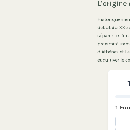
L’origine
Historiquement
début du XXe s
séparer les fon
proximité imméd
d’Athènes et Le 
et cultiver le co
1. En 